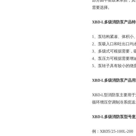
部分由平衡鼓来承担，其
需要选择。
XBD-L多级消防泵
产品特
1、泵结构紧凑、体积小
2、泵吸入口和吐出口均
3、多级式可根据需要，吸
4、泵压力可根据需要增
5、泵转子具有较小的绕
XBD-L多级消防泵
产品用
XBD-L型消防泵主要
循环增压空调制冷系统送
XBD-L多级消防泵
型号意
例：XBD5/25-100L-200