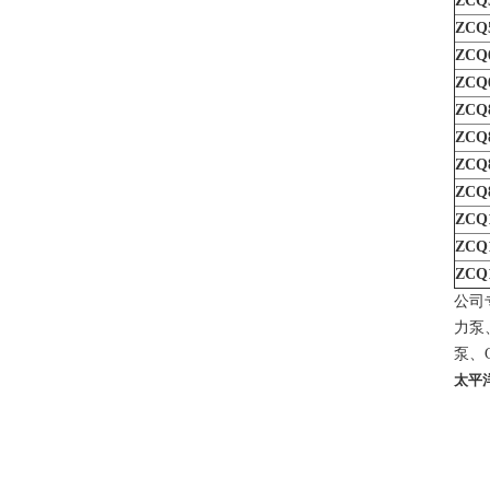
ZCQ5
ZCQ5
ZCQ6
ZCQ6
ZCQ8
ZCQ8
ZCQ8
ZCQ8
ZCQ1
ZCQ1
ZCQ1
公司
力泵
泵、
太平