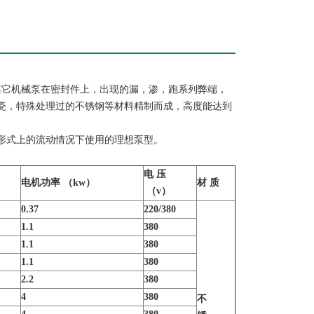
其它机械泵在密封件上，出现的漏，渗，跑系列弊端，
瓷，特殊处理过的不锈钢等材料精制而成，高度能达到
形式上的流动情况下使用的理想泵型。
电 压
电机功率 （kw）
材 质
）
（v）
0.37
220/380
1.1
380
1.1
380
1.1
380
2.2
380
4
380
不