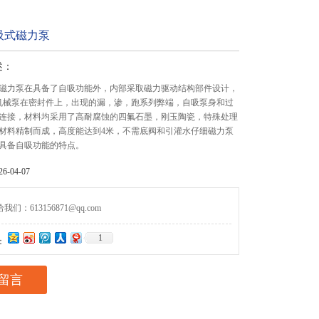
吸式磁力泵
述：
磁力泵在具备了自吸功能外，内部采取磁力驱动结构部件设计，
机械泵在密封件上，出现的漏，渗，跑系列弊端，自吸泵身和过
连接，材料均采用了高耐腐蚀的四氟石墨，刚玉陶瓷，特殊处理
材料精制而成，高度能达到4米，不需底阀和引灌水仔细磁力泵
具备自吸功能的特点。
-04-07
们：613156871@qq.com
1
：
留言