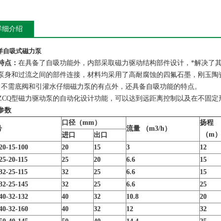
详细介绍
洋自吸式磁力泵
特点：
在具备了自吸功能外，内部采取磁力驱动结构部件设计，*解决了
泵身和过流之间的部件连接，材料均采用了高耐腐蚀的四氟石墨，刚玉陶
，不需底阀和引灌水仔细磁力泵的有点外，还具备自吸功能的特点。
ZCQ型磁力驱动泵的自动化设计功能，可以达到远距离控制以及在不固定
参数
口径（mm）
扬程
号
流量 （m3/h）
（m
进口
出口
0-15-100
20
15
3
12
5-20-115
25
20
6.6
15
2-25-115
32
25
6.6
15
2-25-145
32
25
6.6
25
0-32-132
40
32
10.8
20
0-32-160
40
32
12
32