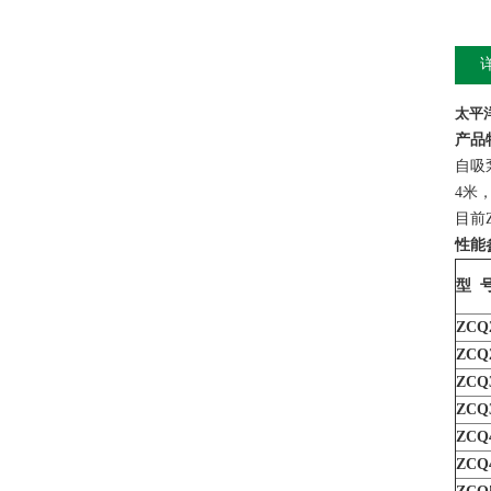
太平
产品
自吸
4米
目前
性能
型 
ZCQ2
ZCQ2
ZCQ3
ZCQ3
ZCQ4
ZCQ4