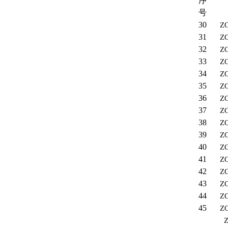
序
号
30
ZC
31
ZC
32
ZC
33
ZC
34
ZC
35
ZC
36
ZC
37
ZC
38
ZC
39
ZC
40
ZC
41
ZC
42
ZC
43
ZC
44
ZC
45
ZC
Z