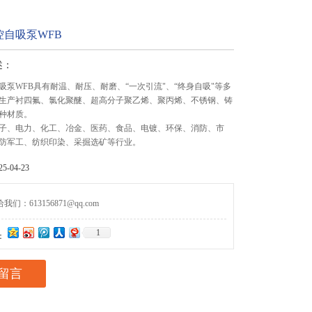
控自吸泵WFB
述：
吸泵WFB具有耐温、耐压、耐磨、“一次引流"、“终身自吸"等多
生产衬四氟、氯化聚醚、超高分子聚乙烯、聚丙烯、不锈钢、铸
种材质。
子、电力、化工、冶金、医药、食品、电镀、环保、消防、市
防军工、纺织印染、采掘选矿等行业。
-04-23
们：613156871@qq.com
1
：
留言