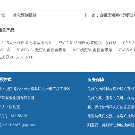
一篇：
一体化预制泵站
下一篇：
自吸无堵塞排污泵Z
相关产品
5-8-15太平洋自吸无堵塞排污泵
ZW25-8-15自吸无堵塞排污泵价格
CYZ
80-35
50WFB-A1无密封自控自吸泵
WFB无密封自控自吸泵
ZW25-
力泵ZCQ20-12-110
系方式
服务保障
址：浙江省温州市永嘉县瓯北街道三桥工业区
良好的沟通和与客户建立互相
平洋泵业集团有限公司
良好的客户服务的关键。在与
系人：陈利宽
客户保持热情和友好的态度是
QQ：613156876
需要与我们交流，当客户找到
：613156871@qq.com
到重视，得到帮助和解决问题