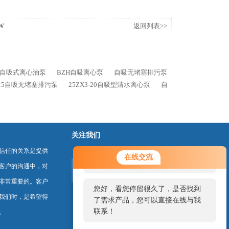
W
返回列表>>
-A自吸式离心油泵
BZH自吸离心泵
自吸无堵塞排污泵
8-15自吸无堵塞排污泵
25ZX3-20自吸型清水离心泵
自
关注我们
信任的关系是提供
您好！欢迎前来咨询，很高兴为您
在线交流
服务，请问您要咨询什么问题呢？
客户的沟通中，对
非常重要的。客户
您好，看您停留很久了，是否找到
我们时，是希望得
了需求产品，您可以直接在线与我
联系！
。