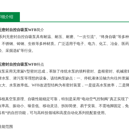
详细介绍
无密封自控自吸泵WFB
简介
B系列无密封自控自吸泵具有耐温、耐压、耐磨、“一次引流”、“终身自吸”等
、不锈钢、铸钢、生铁等多种材质。广泛适用于电子、电力、化工、冶金、医药
染、采掘选矿等行业。
无密封自控自吸泵WFB
特点
泵采用无泄漏V型密封总成，革除了传统水泵的填料密封、盘根密封、机械密封
潜水泵、潜污泵等理想的设备。该结构泵缺点：一、停机液体沿轴方向往外泄漏
太大、水泵效率低。WFB改进型结构为有密封装置，一是提高水泵效率，二是
植真空泵原理、自吸性能稳定可靠，特别是采用“电动空气控制阀”真正实现了
率高、振动小、噪音低、移动灵活、拆卸简便、易于安装、不需地脚固定，免
有*的自控功能，可与高科技领域和高度自动化系列统配套使用。
性能范围