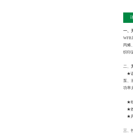
一、
WF
丙烯
织印
二、
★该
泵、
功率
★移
★效
★具
三、