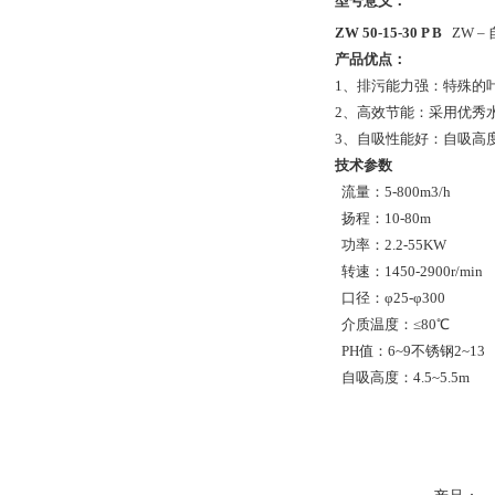
型号意义：
ZW 50-15-30 P B
ZW –
产品优点：
1、排污能力强：特殊的
2、高效节能：采用优秀
3、自吸性能好：自吸高
技术参数
流量：5-800m3/h
扬程：10-80m
功率：2.2-55KW
转速：1450-2900r/min
口径：φ25-φ300
介质温度：≤80℃
PH值：6~9不锈钢2~13
自吸高度：4.5~5.5m