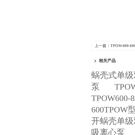
上一篇：
TPOW400-
双吸离心泵
相关产品
蜗壳式单级
泵
TPO
TPOW60
600TPO
开蜗壳单级
吸离心泵