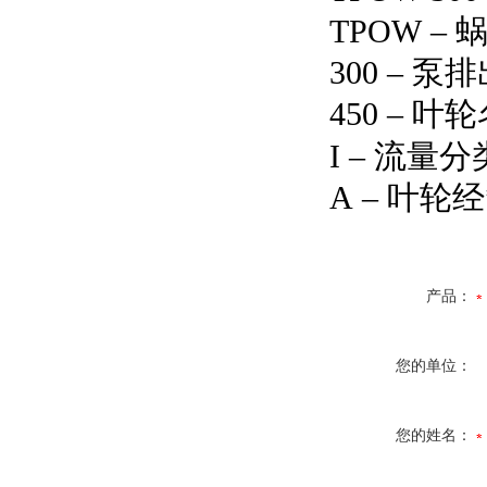
TPOW –
300 –
泵
排
450 – 
I – 流量分
A – 叶轮
产品：
您的单位：
您的姓名：