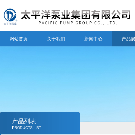
网站首页
关于我们
新闻中心
产品
产品列表
PRODUCTS LIST