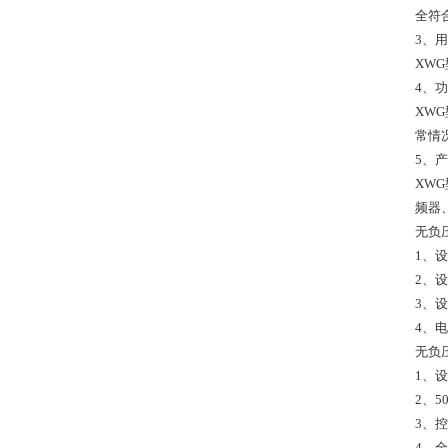
全符
3、
XW
4、
XW
常情
5、
XW
频器
无负
1、
2、
3、
4、
无负
1、
2、
3、
4、