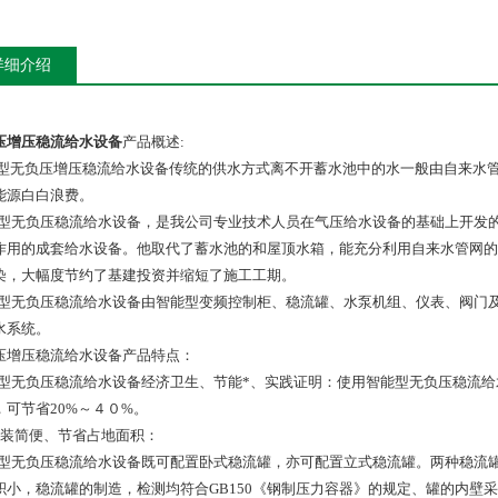
详细介绍
压增压稳流给水设备
产品概述:
G型无负压增压稳流给水设备传统的供水方式离不开蓄水池中的水一般由自来水
能源白白浪费。
G型无负压稳流给水设备，是我公司专业技术人员在气压给水设备的基础上开发
作用的成套给水设备。他取代了蓄水池的和屋顶水箱，能充分利用自来水管网的
染，大幅度节约了基建投资并缩短了施工工期。
G型无负压稳流给水设备由智能型变频控制柜、稳流罐、水泵机组、仪表、阀门
水系统。
压增压稳流给水设备产品特点：
G型无负压稳流给水设备经济卫生、节能*、实践证明：使用智能型无负压稳流给
，可节省20%～４０%。
安装简便、节省占地面积：
G型无负压稳流给水设备既可配置卧式稳流罐，亦可配置立式稳流罐。两种稳流
积小，稳流罐的制造，检测均符合GB150《钢制压力容器》的规定、罐的内壁采用