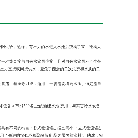
管网供给，这样，有压力的水进入水池后变成了零，造成大
的一种能直接与自来水管网连接、且对自来水管网不产生任
压力直接或间接供水，避免了能源的二次浪费和水质的二
及管路、基座等组成，适用于一切需要增高水压、恒定流量
水设备可节能50%以上的新建水池 费用，与其它给水设备
罐具有不同的特点：卧式稳流罐占据空间小 ：立式稳流罐占
了先进的“841环氧聚酰胺食 品容器内壁涂料”、防腐，安