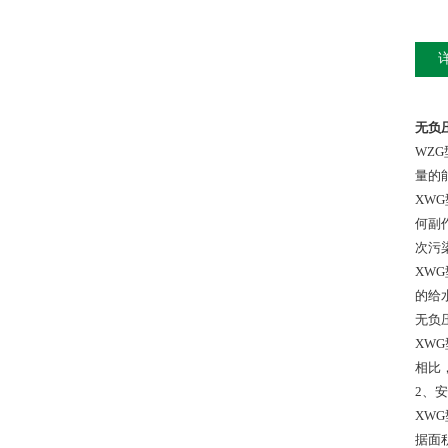
无负
WZ
量的
XW
何副
次污
XW
的给
无负
XW
相比
2、
XW
据面