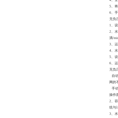
5、
6、
无负
1、
2、
滴/m
3、
4、
5、
6、
无负
自动
网的
手动
操作
2、
统与
3、