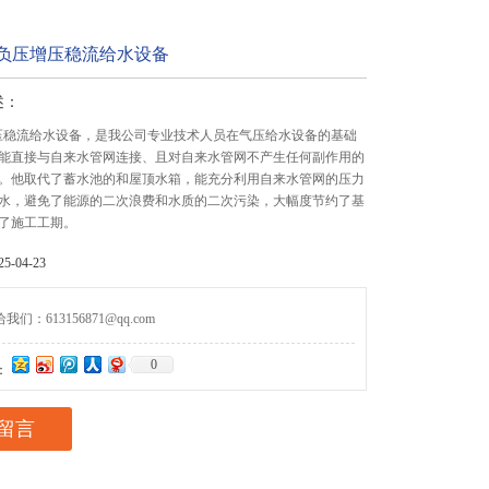
无负压增压稳流给水设备
述：
压稳流给水设备，是我公司专业技术人员在气压给水设备的基础
能直接与自来水管网连接、且对自来水管网不产生任何副作用的
。他取代了蓄水池的和屋顶水箱，能充分利用自来水管网的压力
水，避免了能源的二次浪费和水质的二次污染，大幅度节约了基
了施工工期。
-04-23
们：613156871@qq.com
0
：
留言