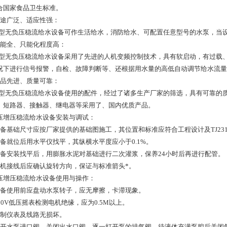
合国家食品卫生标准。
用途广泛、适应性强：
G型无负压稳流给水设备可作生活给水，消防给水、可配置任意型号的水泵，当
功能全、只能化程度高：
G型无负压稳流给水设备采用了先进的人机变频控制技术，具有软启动，有过载
况下进行信号报警，自检、故障判断等、还根据用水量的高低自动调节给水流量
产品先进、质量可靠：
G型无负压稳流给水设备使用的配件，经过了诸多生产厂家的筛选，具有可靠的
、短路器、接触器、继电器等采用了、国内优质产品。
压增压稳流给水设备安装与调试：
设备基础尺寸应按厂家提供的基础图施工，其位置和标准应符合工程设计及TJ23
设备就位后用水平仪找平，其纵横水平度应小于0.1%。
设备安装找平后，用膨胀水泥对基础进行二次灌浆，保养24小时后再进行配管。
电机接线后应确认旋转方向，保证与标准箭头*。
压增压稳流给水设备使用与操作：
设备使用前应盘动水泵转子，应无摩擦，卡滞现象。
500V低压摇表检测电机绝缘，应为0.5M以上。
控制仪表及线路无损坏。
全开水泵进口阀，关闭出水口阀，逐一打开泵的排气阀、待液体充满泵腔后关闭