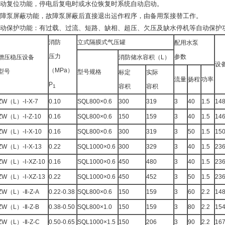
自动复位功能，停电后复电时或水位恢复时系统自动启动。
故障泵屏蔽功能，故障泵屏蔽后直接退出运作程序，由备用泵接替工作。
自动保护功能：有过载、过流、短路、缺相、超压、欠压及缺水停机等自动保护
消防
立式隔膜式气压罐
配用水泵
压力
参数
增压稳压设备
消防储水容积（L）
设
（MPa）
型号
型号规格
标定
实际
流量
扬程
功率
P
容积
容积
1
ZW（L）-Ⅰ-X-7
0.10
SQL800×0.6
300
319
3
40
1.5
14
ZW（L）-Ⅰ-Z-10
0.16
SQL800×0.6
150
159
3
40
1.5
14
ZW（L）-Ⅰ-X-10
0.16
SQL800×0.6
300
319
3
50
1.5
15
ZW（L）-Ⅰ-X-13
0.22
SQL1000×0.6
300
329
3
40
1.5
23
ZW（L）-Ⅰ-XZ-10
0.16
SQL1000×0.6
450
480
3
40
1.5
23
ZW（L）-Ⅰ-XZ-13
0.22
SQL1000×0.6
450
452
3
50
1.5
23
ZW（L）-Ⅱ-Z-A
0.22-0.38
SQL800×0.6
150
159
3
60
2.2
14
ZW（L）-Ⅱ-Z-B
0.38-0.50
SQL800×1.0
150
159
3
80
2.2
15
ZW（L）-Ⅱ-Z-C
0.50-0.65
SQL1000×1.5
150
206
3
90
2.2
16