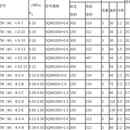
设
（MPa）
型号
型号规格
标定
实际
流量
扬程
功率
P
容积
容积
1
ZW（W）-Ⅰ-X-7
0.10
SQW1000×0.6
300
319
3
30
1.1
26
ZW（W）-Ⅰ-Z-10
0.16
SQW1000×0.6
150
312
3
30
1.1
25
ZW（W）-Ⅰ-X-10
0.16
SQW1000×0.6
300
312
3
30
1.1
26
ZW（W）-Ⅰ-X-13
0.22
SQW1000×0.6
300
312
3
40
1.5
25
ZW（W）-Ⅰ-XZ-10
0.16
SQW1000×0.6
450
467
3
40
1.5
25
ZW（W）-Ⅰ-XZ-13
0.22
SQW1000×0.6
450
452
3
50
1.5
25
ZW（W）-Ⅱ-Z-A
0.22-0.38
SQW800×0.6
150
234
3
60
2.2
25
ZW（W）-Ⅱ-Z-B
0.38-0.50
SQW800×1.0
150
234
3
70
2.2
27
ZW（W）-Ⅱ-Z-C
0.50-0.65
SQW1000×1.0
150
234
3
90
2.2
27
ZW（W）-Ⅱ-Z-D
0.65-0.85
SQW1000×1.5
150
234
3
110
3.0
29
ZW（W）-Ⅱ-Z-E
0.85-1.00
SQW1000×1.5
150
234
3
130
4.0
29
ZW（W）-Ⅱ-X-A
0.22-0.38
SQW1000×0.6
300
312
3
60
2.2
26
ZW（W）-Ⅱ-X-B
0.38-0.50
SQW1000×1.0
300
312
3
80
2.2
26