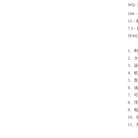
WQ–
100
15 
7.5
JY
1、
2、
3、
4、
5、
6、
7、
8、
9、
10
11