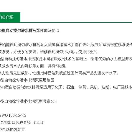
详细介绍
WQ型自动搅匀潜水排污泵
性能及优点
WQ型自动搅匀潜水排污泵大流道抗堵塞水力部件设计,设置油室密封监视系统
装系统，方便泵的安装、维修自动搅匀污水池，使排污更*。
WQ型自动搅匀潜水排污泵是本司在吸收*技术的基础上，采用优秀的水力模型开
及减少污水坑内沉积等方面，具有*功能。
水力性能先进成熟，性能指标已达到或超过国外同类产品先进技术水平。
WQ型自动搅匀潜水排污泵应用范围
WQ型自动搅匀潜水排污泵适用于化工、石油、 制药、采矿、造纸、电厂及城
。
WQ型自动搅匀潜水排污泵型号意义：
YWQ 100-15-7.5
 – 泵排出口公称直径 （mm）
– 带自动搅匀装置