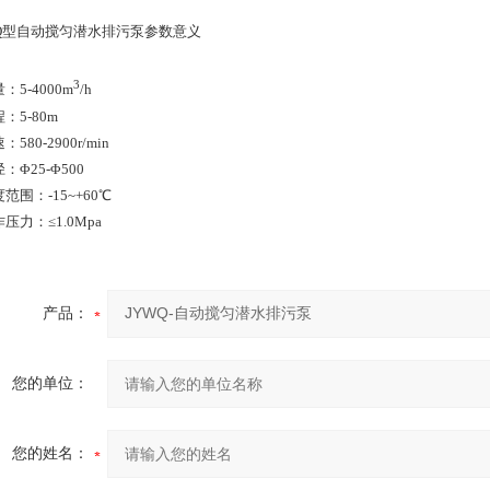
WQ型自动搅匀潜水排污泵参数意义
3
5-4000m
/h
5-80m
580-2900r/min
Φ25-Φ500
围：-15~+60℃
力：≤1.0Mpa
产品：
您的单位：
您的姓名：