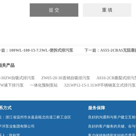
一篇：
100WL-100-15-7.5WL-便拆式排污泵
下一篇：
AS55-2CBAS无
相关产品
20-30ZW自吸式排污泵
ZW65-20-30直销自吸排污泵
AS16-2CB撕梨式排
YW液下排污泵
一体化预制泵站
32LWP12-15-1.1LWP不锈钢直立式排污泵
系方式
服务保障
址：浙江省温州市永嘉县瓯北街道三桥工业区
良好的沟通和与客户建立互相
平洋泵业集团有限公司
良好的客户服务的关键。在与
系人：陈利宽
客户保持热情和友好的态度是