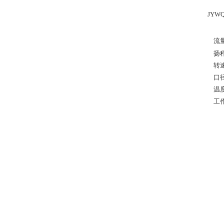
JY
流量：
扬程：
转速：
口径：
温度范
工作压