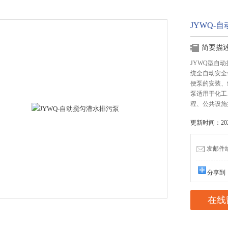
JYWQ-
简要描
JYWQ型自
统全自动安全
便泵的安装、
泵适用于化工
程、公共设施
更新时间：2025
发邮件给我
分享到
在线