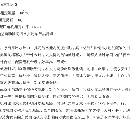
 潜水排污泵
3
 – 额定流量 （m
/h）
– 额定扬程 （m）
 – 配用电机额定功率 （Kw）
WQ型自动搅匀潜水排污泵产品特点：
利用泵自身出水压力，搅匀污水池内沉淀污泥，真正达到*排出污水池沉淀物的
大流道抗堵塞水力部件设计，大大提高污物通过能力，能有效通过泵口径的5倍纤
设计合理，配套电机合理，效率高，节能*。
机械密封采用双道串联密封，材质为硬质耐腐碳化钨，耐用，耐磨，可使泵安全连
泵结构紧凑，体积小、移动方便，安装简便，无需建泵房，潜入水中即可工作，
油室内设有油水探头，对泵实施保护。
可配备全自动安全保护控制柜，对泵的漏水、漏电、过载及超温等进行保护，提
浮球开关可根据所需的水位变化，自动控制泵的停启，无需专人看管。
电机可采用水套式外循环冷却系统，保证电泵在无水（干式）状态下安全运行。
、双导轨自动耦合安装系统，给泵的安装、维修带来极大的方便，人可不必为此
、安装方式有固定式自动耦合安装和移动式自由安装二种，可满足不同的使用场