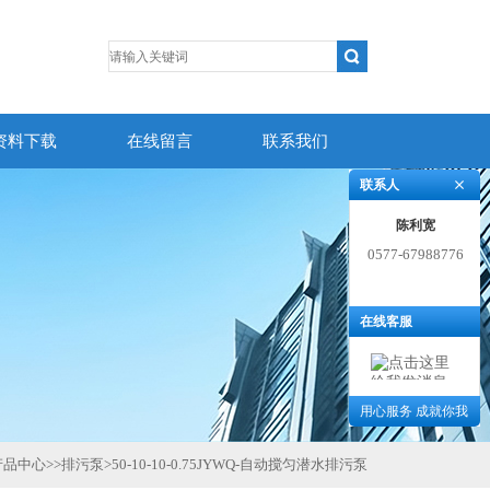
资料下载
在线留言
联系我们
联系人
陈利宽
0577-67988776
在线客服
用心服务 成就你我
产品中心
>>
排污泵
>
50-10-10-0.75JYWQ-自动搅匀潜水排污泵