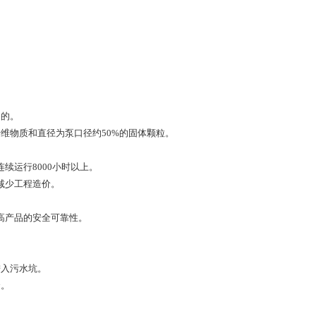
目的。
维物质和直径为泵口径约50%的固体颗粒。
续运行8000小时以上。
减少工程造价。
高产品的安全可靠性。
进入污水坑。
合。