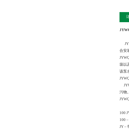
JY
JY
合安
JY
圾以
该泵
JY
JY
污物
JY
100 J
100
JY 