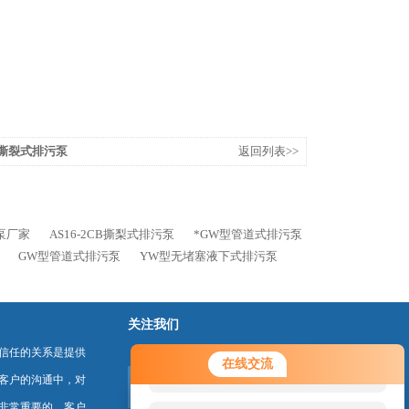
阻塞撕裂式排污泵
返回列表>>
污泵厂家
AS16-2CB撕梨式排污泵
*GW型管道式排污泵
GW型管道式排污泵
YW型无堵塞液下式排污泵
关注我们
信任的关系是提供
您好！欢迎前来咨询，很高兴为您
在线交流
服务，请问您要咨询什么问题呢？
客户的沟通中，对
非常重要的。客户