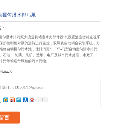
自动搅匀潜水排污泵
述：
动搅匀潜水排污泵大流道抗堵塞水力部件设计,设置油室密封监视系
保护控制柜对泵的运转进行监控，双导轨自动耦合安装系统，方
维修自动搅匀污水池，使排污更*，JYWQ型自动搅匀潜水排污
、石油、 制药、采矿、造纸、电厂及城市污水处理、市政工
排污等输送带颗粒的污水污物。
-04-22
们：613156871@qq.com
1
：
留言