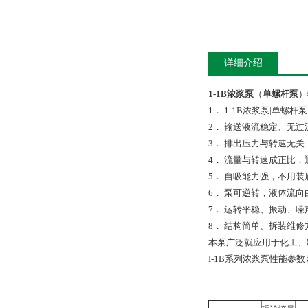
详细介绍
1-1B浓浆泵
（
单螺杆泵
）
1． 1-1B浓浆泵|单螺
2． 输送液流稳定、无
3． 排出压力与转速无关
4． 流量与转速成正比
5． 自吸能力强，不用
6． 泵可逆转，液体流
7． 运转平稳、振动、噪
8． 结构简单、拆装维修
本泵广泛就应用于化工、
I-1B系列浓浆泵性能参数