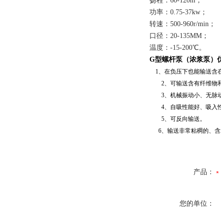
扬程：60-120m；
功率：0.75-37kw；
转速：500-960r/min；
口径：20-135MM；
温度：-15-200℃。
G型螺杆泵（浓浆泵）
1、在负压下也能输送含
2、可输送含有纤维物和
3、机械振动小、无脉动
4、自吸性能好、吸入
5、可反向输送。
6、输送非常粘稠的、含
产品：
您的单位：