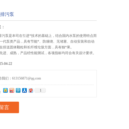
式排污泵
述：
排污泵是本司在引进*技术的基础上，结合国内水泵的使用特点而
一代泵类产品，具有节能*、防缠绕、无堵塞、自动安装和自动
在排送固体颗粒和长纤维垃圾方面，具有独*果。
先进、成熟，产品经性能测试，各项指标均符合有关设计要求。
-04-22
们：613156871@qq.com
1
：
留言