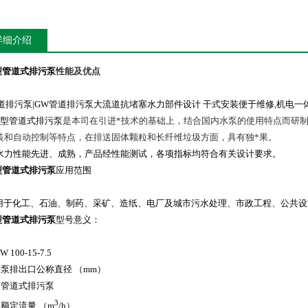
详细介绍
型管道式排污泵
性能及优点
道排污泵|GW管道排污泵
大流道抗堵塞水力部件设计 干式安装便于维修,机电一
W型管道式排污泵
是本司在引进*技术的基础上，结合国内水泵的使用特点而研
装和自动控制等特点，在排送固体颗粒和长纤维垃圾方面，具有独*果。
水力性能先进、成熟，产品经性能测试，各项指标均符合有关设计要求。
型管道式排污泵
应用范围
用于化工、石油、制药、采矿、造纸、电厂及城市污水处理、市政工程、公共设
型管道式排污泵
型号意义：
W 100-15-7.5
 – 泵排出口公称直径 （mm）
– 管道式排污泵
3
 – 额定流量 （m
/h）