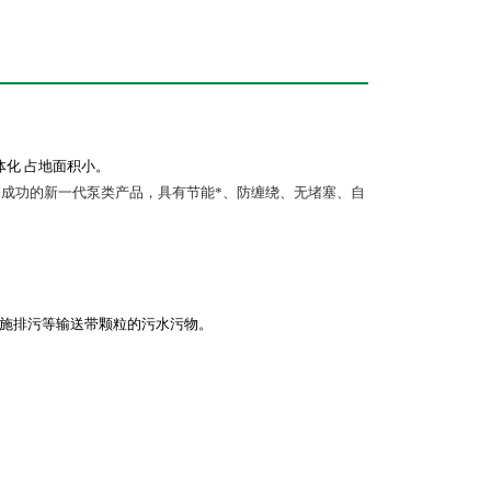
体化 占地面积小。
制成功的新一代泵类产品，具有节能*、防缠绕、无堵塞、自
施排污等输送带颗粒的污水污物。