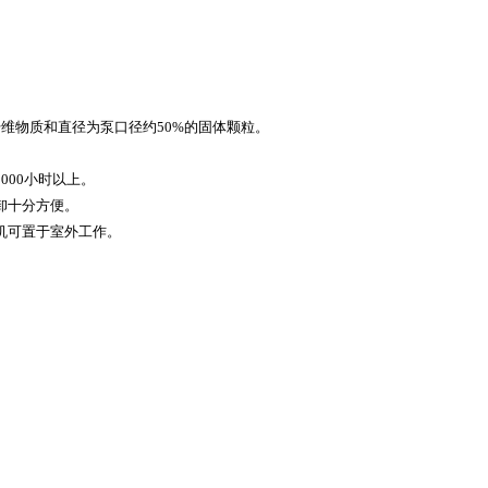
。
维物质和直径为泵口径约50%的固体颗粒。
000小时以上。
卸十分方便。
机可置于室外工作。