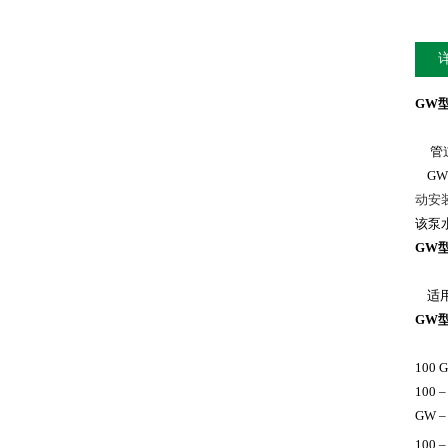
GW
管
G
动安
该泵
GW
适
GW
100 G
100
GW 
100