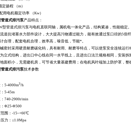
– 额定扬程 （m）
 – 配用电机额定功率 （Kw）
型管道式排污泵
产品特点：
W型管道式排污泵
与电机直联同轴，属机电一体化产品，结构紧凑，性能稳定
大流道抗堵塞水力部件设计，大大提高污物通过能力，能有效通过泵口径的5倍纤
设计合理，配套电机合理，效率高，噪音低，节能*。
机械密封采用硬质耐磨碳化钨，具有耐用、耐磨等特点，可以使泵安全连续运行8
泵为立式结构，进出口中心线在同一水平线上，且进出口法兰规格相同，安装拆
占地面积小，无需建机房，可节省大量基建费用；在电机风叶端加上防护罩，整
型管道式排污泵
技术参数
3
5-4000m
/h
5-45m
40-2900r/min
Φ25-Φ500
围：-15~+60℃
力：≤1.0Mpa