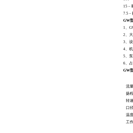
15 
7.5
GW
1、
G
2、
3、
4、
5、
6、
GW
流量：
扬程：
转速：7
口径：
温度范
工作压