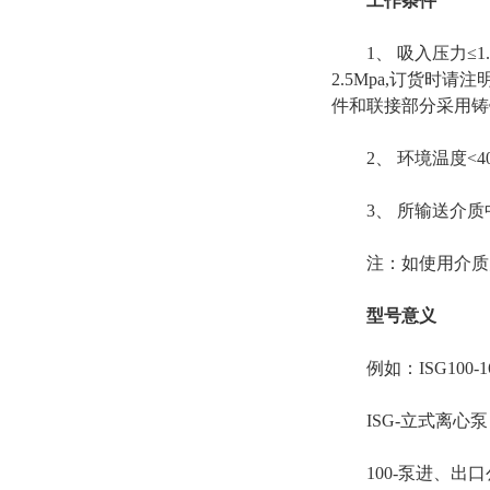
工作条件
1、 吸入压力≤1.0
2.5Mpa,订货时
件和联接部分采用铸
2、 环境温度<40
3、 所输送介质中固
注：如使用介质为
型号意义
例如：ISG100-160
ISG-立式离心泵
100-泵进、出口公