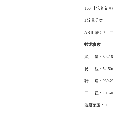
160-叶轮名义直径
I-流量分类
AB-叶轮经*、
技术参数
流 量：6.3-1600
扬 程：5-150
转 速：980-2900
口 径：Φ15-Φ5
温度范围：0~+1