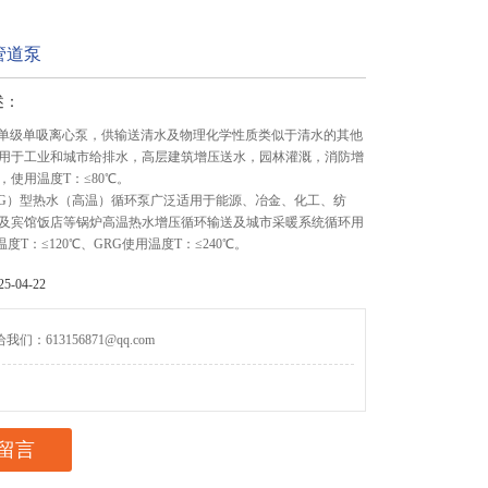
管道泵
述：
立式单级单吸离心泵，供输送清水及物理化学性质类似于清水的其他
用于工业和城市给排水，高层建筑增压送水，园林灌溉，消防增
，使用温度T：≤80℃。
（GRG）型热水（高温）循环泵广泛适用于能源、冶金、化工、纺
及宾馆饭店等锅炉高温热水增压循环输送及城市采暖系统循环用
温度T：≤120℃、GRG使用温度T：≤240℃。
-04-22
们：613156871@qq.com
留言