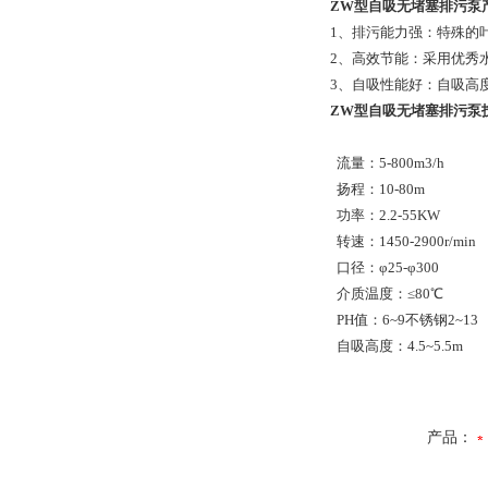
ZW型自吸无堵塞排污泵
1、排污能力强：特殊的
2、高效节能：采用优秀
3、自吸性能好：自吸高
ZW型自吸无堵塞排污泵
流量：5-800m3/h
扬程：10-80m
功率：2.2-55KW
转速：1450-2900r/min
口径：φ25-φ300
介质温度：≤80℃
PH值：6~9不锈钢2~13
自吸高度：4.5~5.5m
产品：