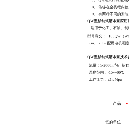
7、 QW潜水排污泵系
8、 能够在全扬程内使
9、 有两种不同的安装
QW型移动式潜水泵
应用
适用于化工、石油、制
型号意义： 100QW（WQ）
（m） 7.5 – 配用电机额
QW型移动式潜水泵
技术
3
流量：5-2000m
/h 扬程
温度范围：-15~+60℃
工作压力：≤1.0Mpa
产品：
您的单位：