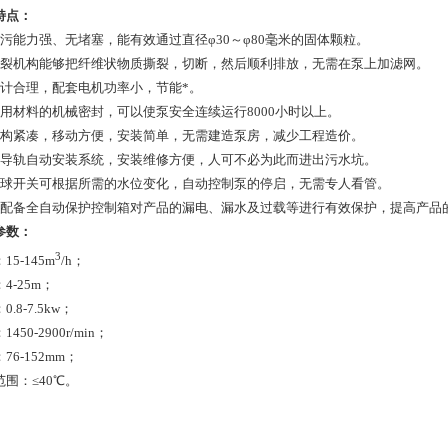
特点：
排污能力强、无堵塞，能有效通过直径φ30～φ80毫米的固体颗粒。
撕裂机构能够把纤维状物质撕裂，切断，然后顺利排放，无需在泵上加滤网。
设计合理，配套电机功率小，节能*。
采用材料的机械密封，可以使泵安全连续运行8000小时以上。
结构紧凑，移动方便，安装简单，无需建造泵房，减少工程造价。
双导轨自动安装系统，安装维修方便，人可不必为此而进出污水坑。
浮球开关可根据所需的水位变化，自动控制泵的停启，无需专人看管。
可配备全自动保护控制箱对产品的漏电、漏水及过载等进行有效保护，提高产品
参数：
3
15-145m
/h；
4-25m；
.8-7.5kw；
450-2900r/min；
76-152mm；
范围：≤40℃。