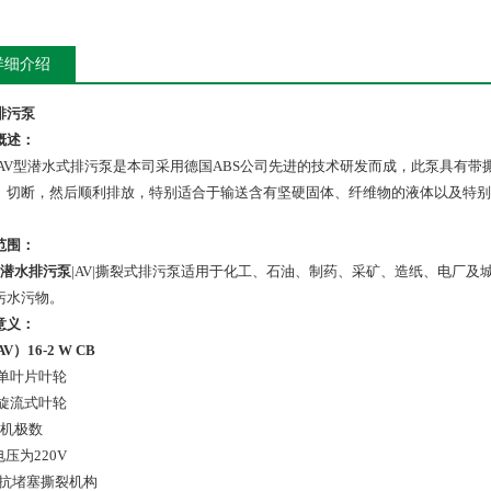
详细介绍
排污泵
概述：
、AV型潜水式排污泵是本司采用德国ABS公司先进的技术研发而成，此泵具有
、切断，然后顺利排放，特别适合于输送含有坚硬固体、纤维物的液体以及特别
范围：
潜水排污泵
|AV|撕裂式排污泵适用于化工、石油、制药、采矿、造纸、电厂
污水污物。
意义：
V）16-2 W CB
– 单叶片叶轮
– 旋流式叶轮
 电机极数
 电压为220V
– 抗堵塞撕裂机构