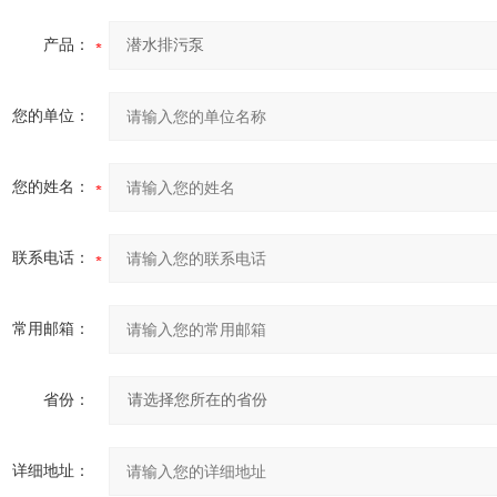
产品：
您的单位：
您的姓名：
联系电话：
常用邮箱：
省份：
详细地址：