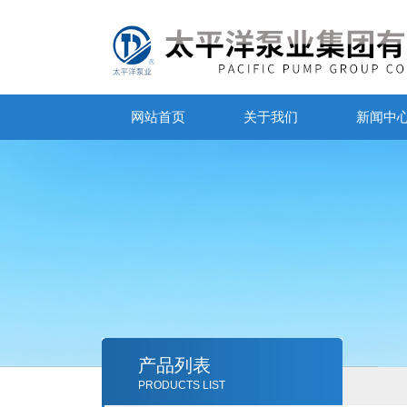
网站首页
关于我们
新闻中
产品列表
PRODUCTS LIST