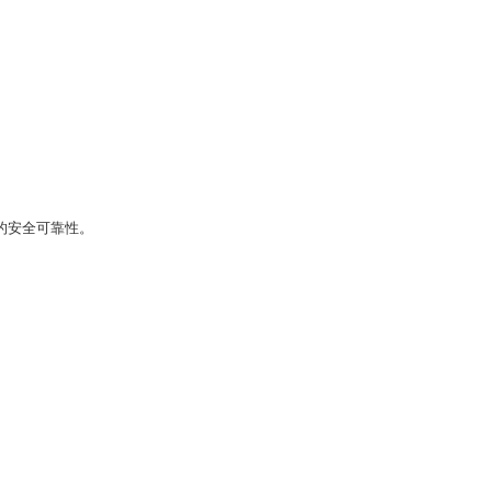
的安全可靠性。