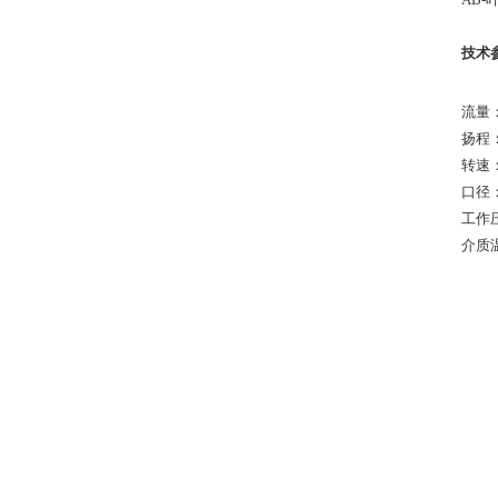
技术
流量：6
扬程
转速：9
口径：
工作压
介质温