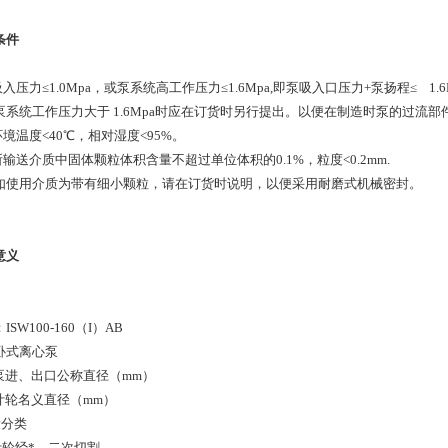
条件
吸入压力≤1.0Mpa，或泵系统高工作压力≤1.6Mpa,即泵吸入口压力+泵扬程≤ 1
泵系统工作压力大于 1.6Mpa时应在订货时另行提出。以便在制造时泵的过流
环境温度<40℃，相对湿度<95%。
所输送介质中固体颗粒体积含量不超过单位体积的0.1%，粒度<0.2mm.
如使用介质为带有细小颗粒，请在订货时说明，以便采用耐磨式机械密封。
意义
ISW100-160（I）AB
-卧式离心泵
0-泵进、出口公称直径（mm）
-叶轮名义直径（mm）
量分类
-叶轮经*、二次切割