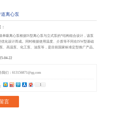
管道离心泵
述：
单级单吸离心泵根据IS型离心泵与立式泵的*结构组合设计，该泵
型优化设计而成。同时根据使用温度、介质等不同在ISW型基础
泵、高温泵、化工泵、油泵等，是目前国家标准定型推广产品。
-04-22
们：613156871@qq.com
1
：
留言