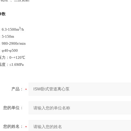
参数
3
.3-1500m
/h
：5-150m
80-2900r/min
φ40-φ500
力：0~+120℃
度：≤1.6MPa
产品：
您的单位：
您的姓名：