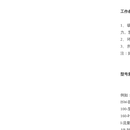
工作
1、 
力。
2、 
3、 
注：
型号
例如：
ISW
10
160
I-流
AB