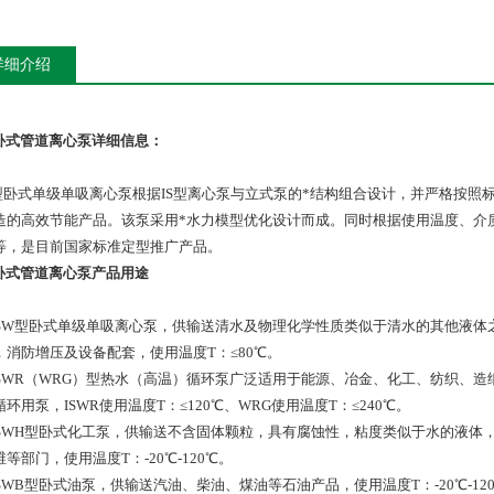
详细介绍
W卧式管道离心泵详细信息：
型卧式单级单吸离心泵根据IS型离心泵与立式泵的*结构组合设计，并严格按照标准ISO
造的高效节能产品。该泵采用*水力模型优化设计而成。同时根据使用温度、介质
等，是目前国家标准定型推广产品。
W卧式管道离心泵产品用途
 ISW型卧式单级单吸离心泵，供输送清水及物理化学性质类似于清水的其他液
，消防增压及设备配套，使用温度T：≤80℃。
 ISWR（WRG）型热水（高温）循环泵广泛适用于能源、冶金、化工、纺织、
环用泵，ISWR使用温度T：≤120℃、WRG使用温度T：≤240℃。
 ISWH型卧式化工泵，供输送不含固体颗粒，具有腐蚀性，粘度类似于水的液
等部门，使用温度T：-20℃-120℃。
 ISWB型卧式油泵，供输送汽油、柴油、煤油等石油产品，使用温度T：-20℃-12