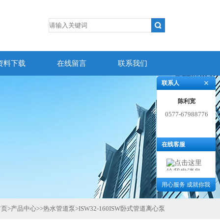
资料下载
在线留言
联系我们
联系人
陈利宽
0577-67988776
在线客服
用心服务 成就你我
首页
>
产品中心
>>
热水管道泵
>
ISW32-160ISW卧式管道离心泵