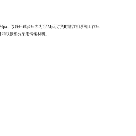
.6Mpa、泵静压试验压力为2.5Mpa,订货时请注明系统工作压
部件和联接部分采用铸钢材料。