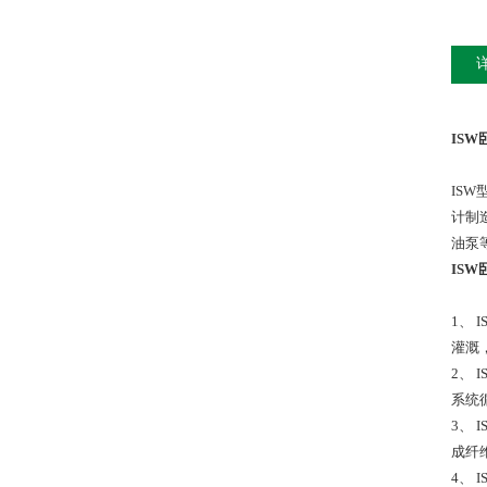
IS
ISW
计制
油泵
IS
1、
灌溉
2、
系统循
3、
成纤维
4、