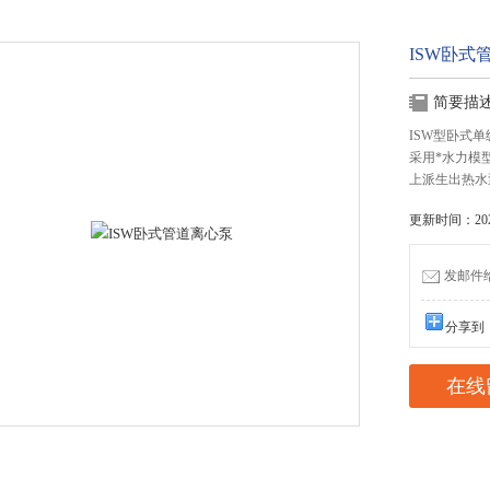
ISW卧式
简要描
ISW型卧式
采用*水力模
上派生出热水
更新时间：2025
发邮件给我
分享到
在线