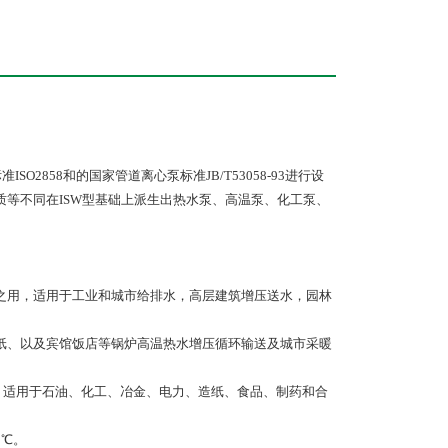
2858和的国家管道离心泵标准JB/T53058-93进行设
等不同在ISW型基础上派生出热水泵、高温泵、化工泵、
体之用，适用于工业和城市给排水，高层建筑增压送水，园林
造纸、以及宾馆饭店等锅炉高温热水增压循环输送及城市采暖
体，适用于石油、化工、冶金、电力、造纸、食品、制药和合
0℃。