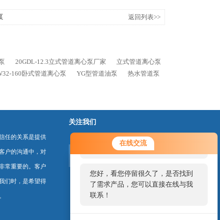
泵
返回列表>>
心泵
20GDL-12.3立式管道离心泵厂家
立式管道离心泵
SW32-160卧式管道离心泵
YG型管道油泵
热水管道泵
关注我们
信任的关系是提供
您好！欢迎前来咨询，很高兴为您
在线交流
服务，请问您要咨询什么问题呢？
客户的沟通中，对
非常重要的。客户
您好，看您停留很久了，是否找到
我们时，是希望得
了需求产品，您可以直接在线与我
联系！
。