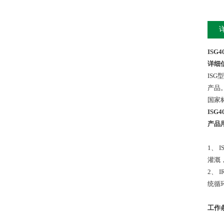
ISG
详细
ISG
产品
国家
ISG
产品
1、
灌溉
2、
统循环
工作