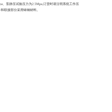
6Mpa、泵静压试验压力为2.5Mpa,订货时请注明系统工作压
件和联接部分采用铸钢材料。