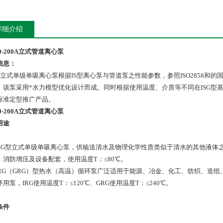
详细介绍
40-200A立式管道离心泵
信息：
型立式单级单吸离心泵根据IS型离心泵与管道泵之性能参数，参照ISO2858和的国家
。该泵采用*水力模型优化设计而成。同时根据使用温度、介质等不同在ISG型
标准定型推广产品。
40-200A立式管道离心泵
用途
 ISG型立式单级单吸离心泵，供输送清水及物理化学性质类似于清水的其他液
，消防增压及设备配套，使用温度T：≤80℃。
 IRG（GRG）型热水（高温）循环泵广泛适用于能源、冶金、化工、纺织、造
用泵，IRG使用温度T：≤120℃、GRG使用温度T：≤240℃。
条件