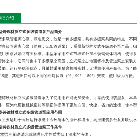
详细介绍
L型铸铁材质立式多级管道泵产品简介
L型多级管道离心泵，顾名思义，他是一种多级泵，具有多级泵共同的特点，不
L型多级管道离心泵（简称：GDL管道泵），系属新型的立式多级离心泵产品，
使用要求及消防有关标准。本型泵采用立式节段式外加不锈钢壳体结构，使得泵
管路之中，它同时集中了多级泵之高压，立式泵之占地面积小及管道泵之安装方
节能，运行平稳等优点，且轴封采用耐磨机械密封，无泄漏使用寿命长。为了能
DLS型，其进出口可以不同的相对位置（0°、90°、180°）安装，使用极为方便。
L型铸铁材质立式多级管道泵为了使用用户能更加安全、可靠的使用该型泵，本单位
外，更为您更换机械密封等易损件提供了更加方便、快捷、省力的途径，使本型
L型铸铁材质立式多级管道泵应用范围
泵主要适用于高压运行系统中冷热清水的循环和增压、高层建筑多台泵并联供水
L型铸铁材质立式多级管道泵工作条件
 本型泵可输送清水或物理化学性质类似于清水的液体；