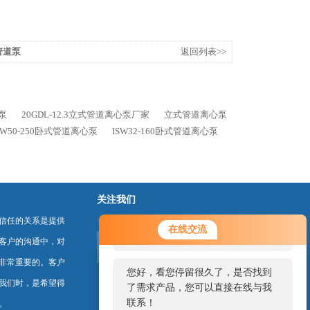
式管道泵
返回列表>>
心泵
20GDL-12.3立式管道离心泵厂家
立式管道离心泵
SW50-250卧式管道离心泵
ISW32-160卧式管道离心泵
关注我们
信任的关系是提供
您好！欢迎前来咨询，很高兴为您
在线交流
服务，请问您要咨询什么问题呢？
客户的沟通中，对
非常重要的。客户
您好，看您停留很久了，是否找到
我们时，是希望得
了需求产品，您可以直接在线与我
联系！
。