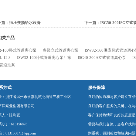
一篇：
恒压变频给水设备
下一篇：
ISG50-200ISG立
相关产品
32-160卧式管道离心泵
多级立式管道离心泵
ISW32-160供应卧式管道离
L-12.3
ISW32-160卧式管道离心泵厂家
ISG40-200A立式管道离心泵
I
型管道油泵
系方式
服务保障
址：浙江省温州市永嘉县瓯北街道三桥工业区
良好的沟通和与客户建立互相
平洋泵业集团有限公司
良好的客户服务的关键。在与
系人：陈利宽
客户保持热情和友好的态度是
QQ：613156876
需要与我们交流，当客户找到
：613156871@qq.com
到重视，得到帮助和解决问题