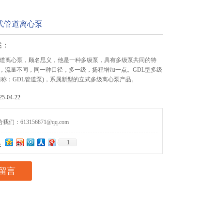
式管道离心泵
述：
管道离心泵，顾名思义，他是一种多级泵，具有多级泵共同的特
，流量不同，同一种口径，多一级，扬程增加一点。GDL型多级
简称：GDL管道泵)，系属新型的立式多级离心泵产品。
-04-22
们：613156871@qq.com
1
：
留言