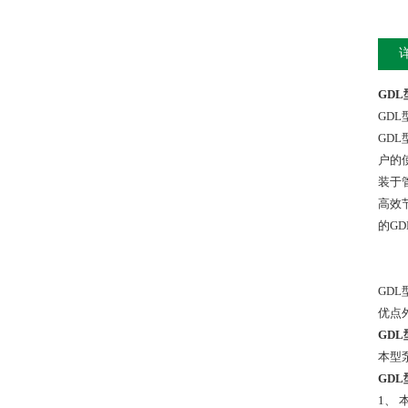
GD
GD
GD
户的
装于
高效
的G
GD
优点
GD
本型
GD
1、