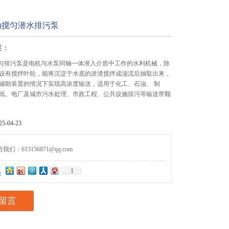
动搅匀潜水排污泵
述：
搅匀排污泵是电机与水泵同轴一体潜入介质中工作的水利机械，除
设有搅拌叶轮，能将沉淀于水底的淤渣搅拌成湍流后抽取出来，
辅助装置的情况下实现高浓度输送，适用于化工、石油、 制
纸、电厂及城市污水处理、市政工程、公共设施排污等输送带颗
-04-23
们：613156871@qq.com
1
：
留言