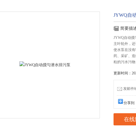
JYWQ自
简要描
JYWQ自动
主叶轮外，还
使水泵在没有
药、采矿、造
粒的污水污物
更新时间：2025
发邮件给我
分享到
在线