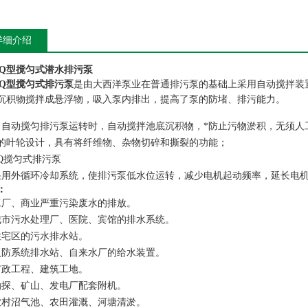
详细介绍
WQ型搅匀式潜水排污泵
WQ型搅匀式排污泵
是由大西洋泵业在普通排污泵的基础上采用自动搅拌装
沉积物搅拌成悬浮物，吸入泵内排出，提高了泵的防堵、排污能力。
当自动搅匀排污泵运转时，自动搅拌池底沉积物，*防止污物淤积，无须人
*的叶轮设计，具有将纤维物、杂物切碎和撕裂的功能；
WQ搅匀式排污泵
采用外循环冷却系统，使排污泵低水位运转，减少电机起动频率，延长电
：
工厂、商业严重污染废水的排放。
城市污水处理厂、医院、宾馆的排水系统。
住宅区的污水排水站。
人防系统排水站、自来水厂的给水装置。
市政工程、建筑工地。
勘探、矿山、发电厂配套附机。
农村沼气池、农田灌溉、河塘清淤。