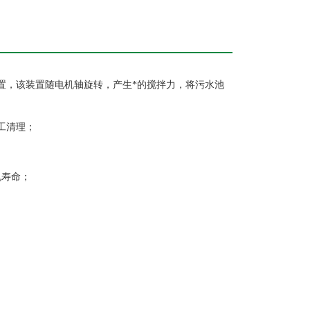
置，该装置随电机轴旋转，产生*的搅拌力，将污水池
工清理；
机寿命；