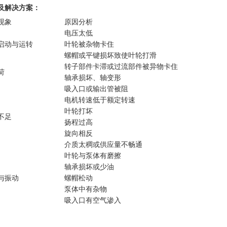
及解决方案：
现象
原因分析
电压太低
启动与运转
叶轮被杂物卡住
螺帽或平键损坏致使叶轮打滑
转子部件卡滞或过流部件被异物卡住
荷
轴承损坏、轴变形
吸入口或输出管被阻
电机转速低于额定转速
叶轮打坏
不足
扬程过高
旋向相反
介质太稠或供应量不畅通
叶轮与泵体有磨擦
轴承损坏或少油
与振动
螺帽松动
泵体中有杂物
吸入口有空气渗入