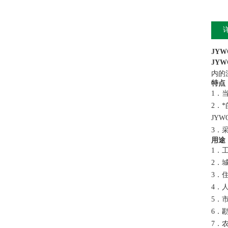
JY
JY
内的
特点
1．
2．
JY
3．
用途
1．
2．
3．
4．
5．
6．
7．