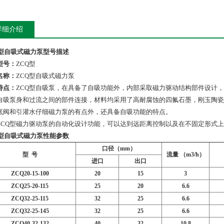
详细介绍
Q型自吸式磁力泵
型号描述
型号：
ZCQ型
名称：
ZCQ型自吸式磁力泵
特点：
ZCQ型自吸泵，在具备了自吸功能外，内部采取磁力驱动结构部件设计
自吸泵身和过流之间的部件连接，材料均采用了高耐腐蚀的四氟石墨，刚玉陶瓷
底阀和引灌水仔细磁力泵的有点外，还具备自吸功能的特点。
ZCQ型磁力驱动泵的自动化设计功能，可以达到远距离控制以及在不固定形式
Q型自吸式磁力泵
性能参数
口径（mm）
型 号
流量 （m3/h）
进口
出口
ZCQ20-15-100
20
15
3
ZCQ25-20-115
25
20
6.6
ZCQ32-25-115
32
25
6.6
ZCQ32-25-145
32
25
6.6
ZCQ40-32-132
40
32
10.8