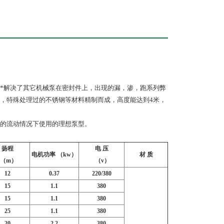
，*解决了其它机械泵在密封件上，出现的漏，渗，跑系列弊
，特殊处理过的不锈钢等材料精制而成，高度能达到4米，
上的流动情况下使用的理想泵型。
扬程
电 压
电机功率 （kw）
材 质
（m）
（v）
12
0.37
220/380
15
1.1
380
15
1.1
380
25
1.1
380
20
2.2
380