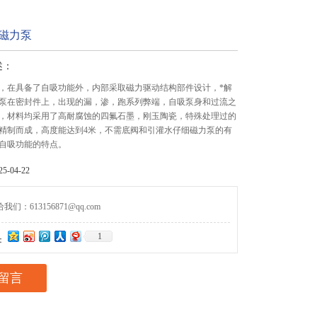
式磁力泵
述：
泵，在具备了自吸功能外，内部采取磁力驱动结构部件设计，*解
泵在密封件上，出现的漏，渗，跑系列弊端，自吸泵身和过流之
，材料均采用了高耐腐蚀的四氟石墨，刚玉陶瓷，特殊处理过的
精制而成，高度能达到4米，不需底阀和引灌水仔细磁力泵的有
自吸功能的特点。
-04-22
们：613156871@qq.com
1
：
留言