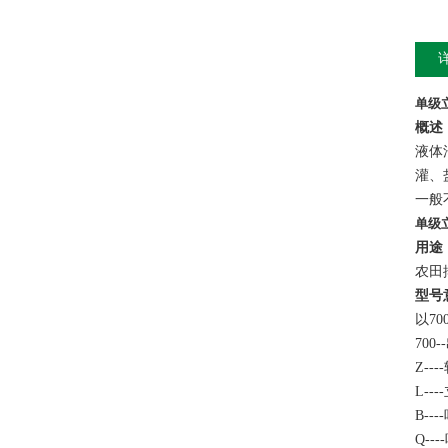
单级
概述
液体
灌、
一般
单级
用途
农田
型号
以70
700
Z--
L--
B--
Q--