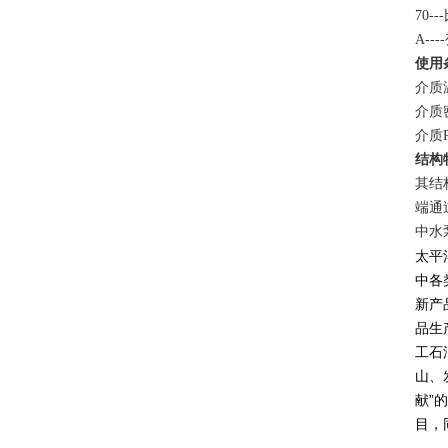
70-
A--
使用
介质
介质密
介质P
结构
其结
端通
中水
太平
中各
新产
品生
工石
山、
献”
目，