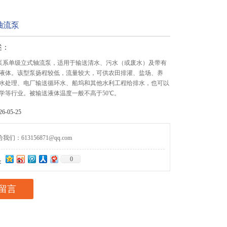
轴流泵
述：
型泵系单级立式轴流泵，适用于输送清水、污水（或废水）及带有
液体。该型泵扬程较低，流量较大，可供农田排灌、盐场、养
水处理、电厂输送循环水、船坞和其他水利工程给排水，也可以
学等行业。被输送液体温度一般不高于50℃。
-05-25
们：613156871@qq.com
0
：
留言