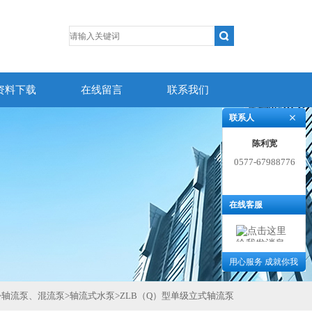
资料下载
在线留言
联系我们
联系人
陈利宽
0577-67988776
在线客服
用心服务 成就你我
>
轴流泵、混流泵
>
轴流式水泵
>
ZLB（Q）型单级立式轴流泵