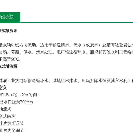
详细介绍
立式轴流泵
沿泵轴轴线方向流动。适用于输送清水、污水（或废水）及带有轻微腐蚀
盐场、养殖、供水、污水处理、电厂输送循环水、船坞和其他水利工程给
不高于50℃。
立式轴流泵
排灌工业热电站输送循环水、城镇给水排水、船坞升降水位及其它水利工
意义
0ZLB（Q）-70A为例：
--出水口径为700mm
--轴流式
--立式结构
--叶片为半调节
--叶片为全调节