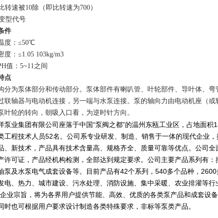
--比转速被10除（即比转速为700）
--变型代号
条件
温度：≤
50℃
度：≤1.05 10
3
kg/m
3
H值：5~11之间
特点
构分为泵体部分和传动部分。泵体部件有喇叭管、叶轮部件、导叶体、弯
过联轴器与电动机连接，另一端与水泵连接。泵的轴向力由电动机座（或
泵叶轮的转向，朝吸入口看，为逆时针方向。
洋泵业集团有限公司座落于中国“泵阀之都”的温州东瓯工业区，占地面积1800
类工程技术人员52名。公司系专业研发、制造、销售于一体的现代企业，
品、新技术，产品具有技术含量高、规格齐全、质量可靠等优点。公司全面通过
产许可证，产品经机构检测，全部达到规定要求。公司主要产品系列有：
油泵及水泵电气成套设备等。目前产品有42个系列，540多个品种，26
发电、热力、城市建设、污水处理、消防设施、集中采暖、农业排灌等行
的企业宗旨，将为各界用户提供节能、高效、优质的各类泵产品和成套设
同时也可根据用户要求设计制造各类特殊要求，非标等泵类产品。