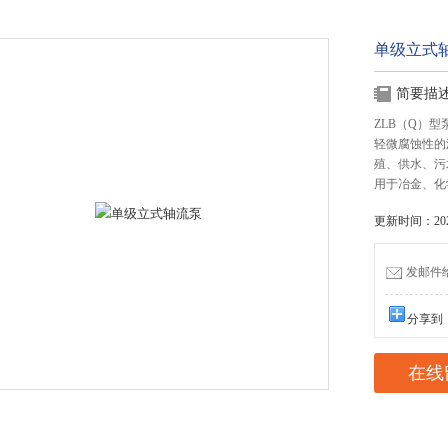
单级立式
简要描
ZLB（Q）
轻微腐蚀性的
殖、供水、污
用于冶金、化
更新时间：2026
发邮件给我
分享到
在线